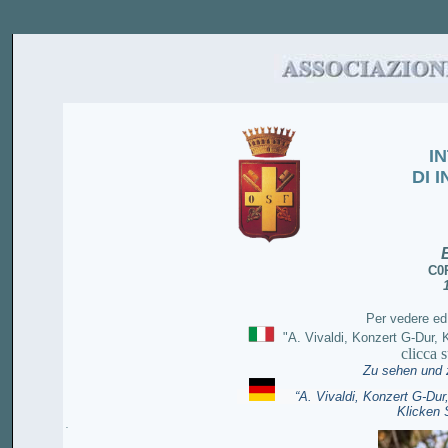
I
DI 
C0
*
Per vedere ed
"
A. Vivaldi, Konzert G-Dur, K
clicca 
Zu sehen und z
“A. Vivaldi, Konzert G-Dur, K
Klicken 
.