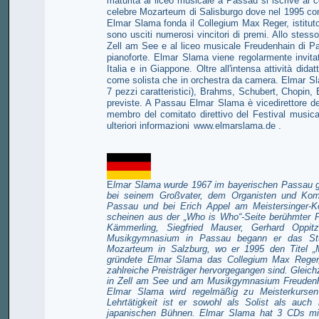
maturità al liceo musicale a Passau si iscrive al co
celebre Mozarteum di Salisburgo dove nel 1995 cons
Elmar Slama fonda il Collegium Max Reger, istituto 
sono usciti numerosi vincitori di premi. Allo ste
Zell am See e al liceo musicale Freudenhain di Pa
pianoforte. Elmar Slama viene regolarmente invitato
Italia e in Giappone. Oltre all'intensa attività did
come solista che in orchestra da camera. Elmar Sl
7 pezzi caratteristici), Brahms, Schubert, Chopin
previste. A Passau Elmar Slama è vicedirettore d
membro del comitato direttivo del Festival musica
ulteriori informazioni
www.elmarslama.de
.
E
lmar Slama wurde 1967 im bayerischen Passau ge
bei seinem Großvater, dem Organisten und Komp
Passau und bei Erich Appel am Meistersinger-K
scheinen aus der „Who is Who“-Seite berühmter P
Kämmerling, Siegfried Mauser, Gerhard Oppi
Musikgymnasium in Passau begann er das Stud
Mozarteum in Salzburg, wo er 1995 den Titel „M
gründete Elmar Slama das Collegium Max Reger, 
zahlreiche Preisträger hervorgegangen sind. Gleich
in Zell am See und am Musikgymnasium Freudenhai
Elmar Slama wird regelmäßig zu Meisterkursen 
Lehrtätigkeit ist er sowohl als Solist als au
japanischen Bühnen. Elmar Slama hat 3 CDs mit