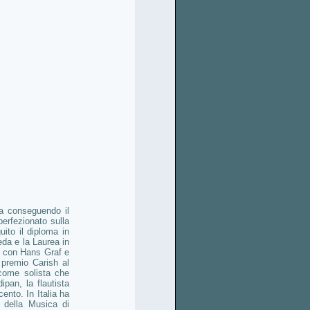
na conseguendo il
erfezionato sulla
to il diploma in
da e la Laurea in
a con Hans Graf e
 premio Carish al
 come solista che
pan, la flautista
ento. In Italia ha
 della Musica di