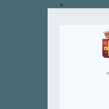
hi
P
*