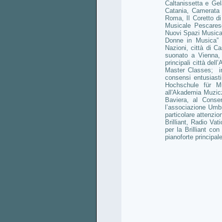
Caltanissetta e Ge
Catania, Camerata 
Roma, Il Coretto di
Musicale Pescarese
Nuovi Spazi Musical
Donne in Musica” a
Nazioni, città di C
suonato a Vienna, 
principali città de
Master Classes; in
consensi entusiasti
Hochschule für M
all'Akademia Muzic
Baviera, al Conser
l’associazione Umb
particolare attenzio
Brilliant, Radio Va
per la Brilliant co
pianoforte principal