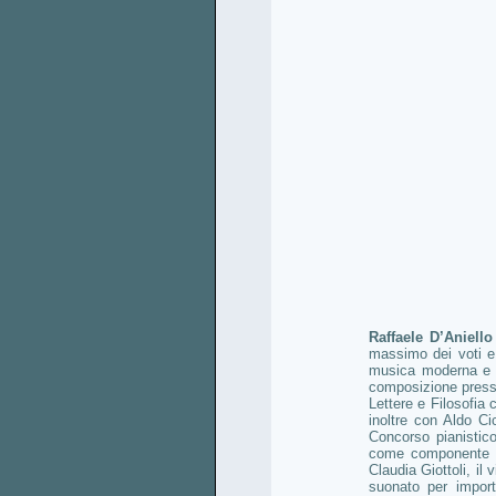
RAFF
Raffaele D’Aniell
massimo dei voti e 
musica moderna e c
composizione presso
Lettere e Filosofia
inoltre con Aldo Ci
Concorso pianistico
come componente di 
Claudia Giottoli, il
suonato per impor