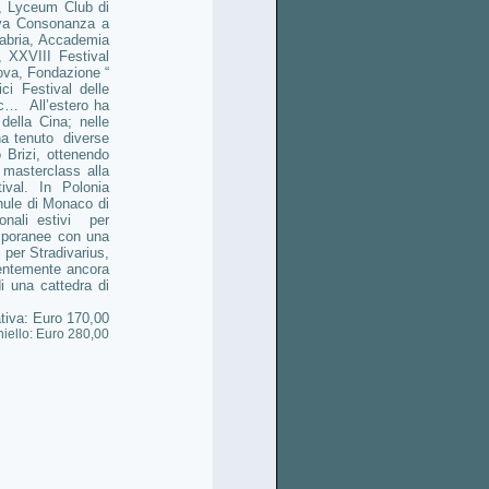
, Lyceum Club di
ova Consonanza a
labria, Accademia
 XXVIII Festival
ova, Fondazione “
i Festival delle
tc… All’estero ha
ella Cina; nelle
ha tenuto diverse
Brizi, ottenendo
 masterclass alla
val. In Polonia
hule di Monaco di
onali estivi per
emporanee con una
 per Stradivarius,
centemente ancora
i una cattedra di
tiva: Euro 170,00
iello: Euro 280,00