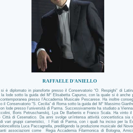
AELE D'ANIELLO
o
si è diplomato in pianoforte presso il Conservatorio “O. Respighi” di Lati
la lode sotto la guida del M° Elisabetta Capurso, con la quale si è anche p
ontemporanea presso l’Accademia Musicale Pescarese. Ha inoltre consegui
 il Conservatorio “S. Cecilia” di Roma sotto la guida del M° Massimo Gianfre
 con lode presso l’università di Parma. Successivamente ha studiato a Vienn
ccolini, Boris Petruschanskij, Lya De Barberiis e Franco Scala. Ha vinto il
 Città di Cesenatico. Da anni svolge un’intensa attività concertistica sia
vari gruppi cameristici, I Fiati di Parma, con i quali ha inciso per la Edi
 violoncellista Luca Paccagnella, prediligendo la produzione musicale del Novec
tanti associazioni come Regia Accademia Filarmonica di Bologna, Amici