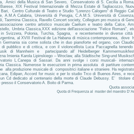
la, Amici della Musica di San Severo, Conservatorio di S. Cecilia a Roma
Barese, XIX Festival Internazionale di Mezza Estate di Tagliacozzo, Nu
 Bari, Centro Culturale di Teatro e Studio “Lorenzo Calogero” di Reggio Ca
, A.M.A Calabria, Università di Perugia, C.A.M.S. Università di Cosenza,
i, Taormina Classica, Ravello Concert society, Collegium pro musica di Gen
ssociazione centro artistico musicale Caelium e teatro della Calce, Amic
astello, Umbria Classica,XXX edizione dell'associazione "Felice Romani", e
in Svizzera, Polonia, Turchia, Spagna, e recentemente in diverse città d
ll’Argentina, al XVIII Festival de La Habana di mùsica contemporanea, dove 
 Germania sia come solista che in duo pianoforte ed organo, con Claudio 
 di pubblico e di critica, e con il violoncellista Luca Paccagnella tenendo
usik di Mannheim e partecipando all’ Heidelberger Kammermusikfesti
zna Imienia Karola Lipinskiego – Wroclaw, alla Städtische Sing-und Musiksc
vatorio L.Canepa di Sassari. Da anni svolge i corsi musicali- internazi
ria Classica. Numerose le esecuzioni in prima assoluta di partiture cont
ne alla produzione musicale di compositrici italiane e straniere. Ha registrato
ticana, Edipan, Accord for music e per lo studio Trco di Buenos Aires, e re
n un Cd dedicato al centenario della morte di Claude Debussy. E’ titolare d
e presso il Conservatorio A. Boito di Parma.
Quota associa
Quota di Frequenza al master del maestro D' An