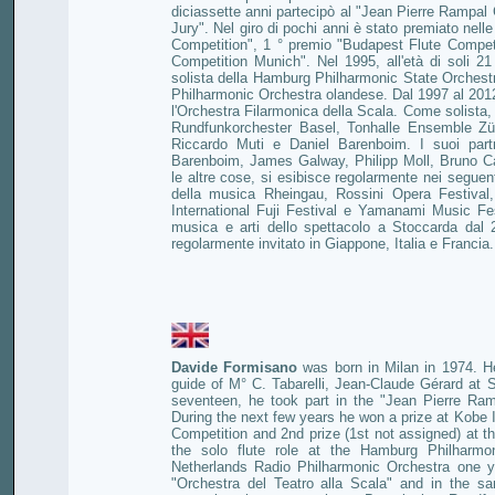
diciassette anni partecipò al "Jean Pierre Rampal C
Jury". Nel giro di pochi anni è stato premiato nell
Competition", 1 ° premio "Budapest Flute Compet
Competition Munich". Nel 1995, all'età di soli 2
solista della Hamburg Philharmonic State Orchest
Philharmonic Orchestra olandese. Dal 1997 al 2012 è
l'Orchestra Filarmonica della Scala. Come solista
Rundfunkorchester Basel, Tonhalle Ensemble Zür
Riccardo Muti e Daniel Barenboim. I suoi par
Barenboim, James Galway, Philipp Moll, Bruno Ca
le altre cose, si esibisce regolarmente nei seguent
della musica Rheingau, Rossini Opera Festival,
International Fuji Festival e Yamanami Music Fes
musica e arti dello spettacolo a Stoccarda dal 
regolarmente invitato in Giappone, Italia e Franci
Davide Formisano
was born in Milan in 1974. H
guide of M° C. Tabarelli, Jean-Claude Gérard at S
seventeen, he took part in the "Jean Pierre Ram
During the next few years he won a prize at Kobe I
Competition and 2nd prize (1st not assigned) at 
the solo flute role at the Hamburg Philharmon
Netherlands Radio Philharmonic Orchestra one ye
"Orchestra del Teatro alla Scala" and in the s