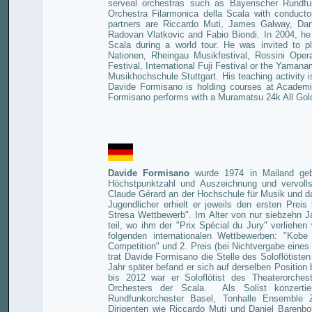
serveal orchestras such as Bayerischer Rundfu
Orchestra Filarmonica della Scala with conduc
partners are Riccardo Muti, James Galway, Dani
Radovan Vlatkovic and Fabio Biondi. In 2004, he 
Scala during a world tour. He was invited to pl
Nationen, Rheingau Musikfestival, Rossini Oper
Festival, International Fuji Festival or the Yaman
Musikhochschule Stuttgart. His teaching activity i
Davide Formisano is holding courses at Academi
Formisano performs with a Muramatsu 24k All Gold
Davide Formisano
wurde 1974 in Mailand gebo
Höchstpunktzahl und Auszeichnung und vervolls
Claude Gérard an der Hochschule für Musik und dar
Jugendlicher erhielt er jeweils den ersten Preis
Stresa Wettbewerb". Im Alter von nur siebzehn 
teil, wo ihm der "Prix Spécial du Jury" verliehen
folgenden internationalen Wettbewerben: "Kobe 
Competition" und 2. Preis (bei Nichtvergabe eine
trat Davide Formisano die Stelle des Soloflötist
Jahr später befand er sich auf derselben Positio
bis 2012 war er Soloflötist des Theaterorche
Orchesters der Scala.
Als Solist konzert
Rundfunkorchester Basel, Tonhalle Ensemble 
Dirigenten wie Riccardo Muti und Daniel Barenb